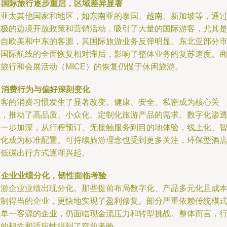
. 国际旅行逐步重启，区域差异显著
在亚太其他国家和地区，如东南亚的泰国、越南、新加坡等，通
积极的边境开放政策和营销活动，吸引了大量的国际游客，尤其
来自欧美和中东的客源，其国际旅游业务反弹明显。东北亚部分
场国际航线的全面恢复相对滞后，影响了整体业务的复苏速度。
务旅行和会展活动（MICE）的恢复仍慢于休闲旅游。
. 消费行为与偏好深刻变化
游客的消费习惯发生了显著改变。健康、安全、私密成为核心关
切，推动了高品质、小众化、定制化旅游产品的需求。数字化渗
进一步加深，从行程预订、无接触服务到目的地体验，线上化、
能化成为标准配置。可持续旅游理念也受到更多关注，环保型酒
和低碳出行方式逐渐兴起。
. 企业业绩分化，韧性面临考验
旅游企业业绩出现分化。那些提前布局数字化、产品多元化且成
控制得当的企业，更快地实现了盈利修复。部分严重依赖传统模
和单一客源的企业，仍面临现金流压力和转型挑战。整体而言，
业的韧性和适应性得到了空前考验。