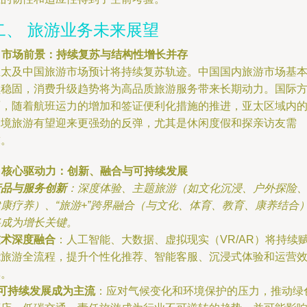
二、 旅游业务未来展望
. 市场前景：持续复苏与结构性增长并存
亚太及中国旅游市场预计将持续复苏轨迹。中国国内旅游市场基
盘稳固，消费升级趋势将为高品质旅游服务带来长期动力。国际
面，随着航班运力的增加和签证便利化措施的推进，亚太区域内
跨境旅游有望迎来更强劲的反弹，尤其是休闲度假和探亲访友需
求。
. 核心驱动力：创新、融合与可持续发展
产品与服务创新
：深度体验、主题旅游（如文化沉浸、户外探险
健康疗养）、“旅游+”跨界融合（与文化、体育、教育、康养结合
将成为增长关键。
技术深度融合
：人工智能、大数据、虚拟现实（VR/AR）将持续
能旅游全流程，提升个性化推荐、智能客服、沉浸式体验和运营
率。
可持续发展成为主流
：应对气候变化和环境保护的压力，推动绿