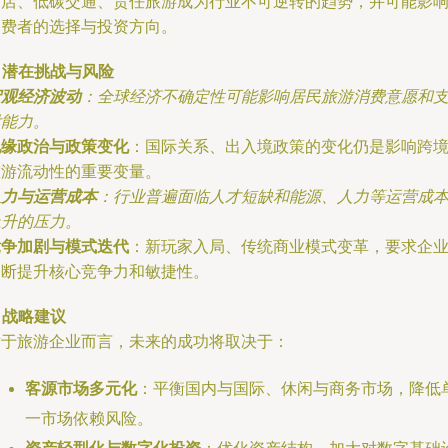
酒店、低碳交通、责任旅游成为行业不可逆转的趋势，并可能影
消费者的选择与投资方向。
. 潜在挑战与风险
宏观经济波动
：全球经济不确定性可能影响居民旅游消费意愿和
付能力。
地缘政治与政策变化
：国际关系、出入境政策的变化仍是影响跨
旅游流动性的重要变量。
人力与运营成本
：行业普遍面临人才短缺和能源、人力等运营成
上升的压力。
竞争加剧与模式迭代
：新玩家入局、传统商业模式变革，要求企
不断提升核心竞争力和敏捷性。
. 战略建议
对于旅游企业而言，未来的成功将取决于：
客源市场多元化
：平衡国内与国际、休闲与商务市场，降低
一市场依赖风险。