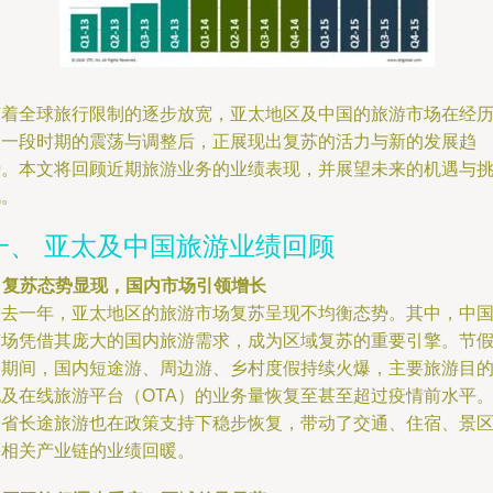
随着全球旅行限制的逐步放宽，亚太地区及中国的旅游市场在经
了一段时期的震荡与调整后，正展现出复苏的活力与新的发展趋
势。本文将回顾近期旅游业务的业绩表现，并展望未来的机遇与
战。
一、 亚太及中国旅游业绩回顾
. 复苏态势显现，国内市场引领增长
过去一年，亚太地区的旅游市场复苏呈现不均衡态势。其中，中
市场凭借其庞大的国内旅游需求，成为区域复苏的重要引擎。节
日期间，国内短途游、周边游、乡村度假持续火爆，主要旅游目
地及在线旅游平台（OTA）的业务量恢复至甚至超过疫情前水平
跨省长途旅游也在政策支持下稳步恢复，带动了交通、住宿、景
等相关产业链的业绩回暖。