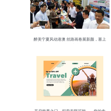
醉美宁夏风动港澳 丝路画卷展新颜，塞上
江南引客来